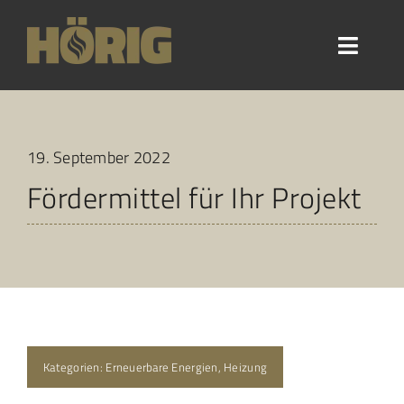
Skip
to
Toggle
content
Naviga
Startseite
19. September 2022
Leistungen
Fördermittel für Ihr Projekt
Über Uns
Blog
Kontakt
Kategorien:
Erneuerbare Energien
,
Heizung